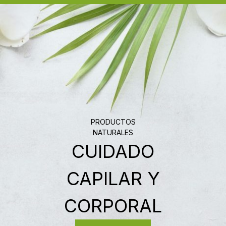
PRODUCTOS
NATURALES
CUIDADO
BIENVENIDOS
A
JOMI
CAPILAR Y
COSMETICOS
CORPORAL
COMPRAR